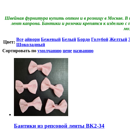
Швейная фурнитура купить оптом и в розницу в Москве. В
лент капрона. Бантики и розочки крепятся к изделию с 
мо
Все
айвори
Бежевый
Белый
Бордо
Голубой
Желтый
Цвет:
Шоколадный
Сортировать по
умолчанию
цене
названию
Бантики из репсовой ленты BK2-34