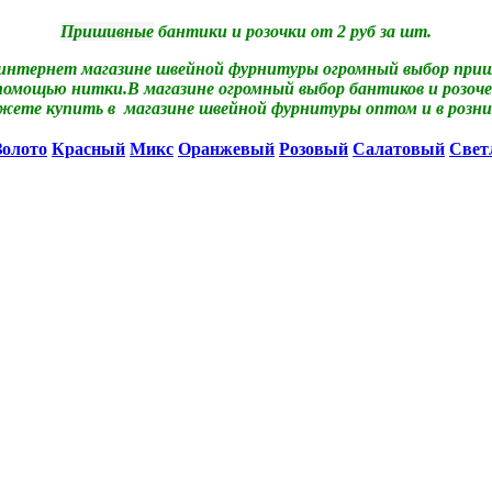
Пришивные
бантики и розочки от 2 руб за шт.
 интернет магазине швейной фурнитуры огромный выбор приши
помощью нитки.В магазине огромный выбор бантиков и розочек
жете купить в магазине швейной фурнитуры оптом и в розни
Золото
Красный
Микс
Оранжевый
Розовый
Салатовый
Свет