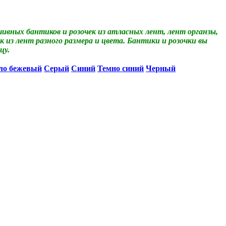
вных бантиков и розочек из атласных лент, лент органзы,
 из лент разного размера и цвета. Бантики и розочки вы
цу.
ло бежевый
Серый
Синий
Темно синий
Черный