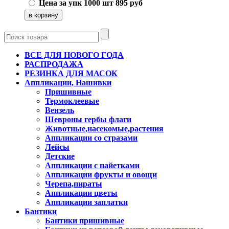
Цена за упк 1000 шт
895
руб
ВСЕ ДЛЯ НОВОГО ГОДА
РАСПРОДАЖА
РЕЗИНКА ДЛЯ МАСОК
Аппликации, Нашивки
Пришивные
Термоклеевые
Вензель
Шевроны гербы флаги
Животные,насекомые,растения
Аппликации со стразами
Лейсы
Детские
Аппликации с пайетками
Аппликации фрукты и овощи
Черепа,пираты
Аппликации цветы
Аппликации заплатки
Бантики
Бантики пришивные