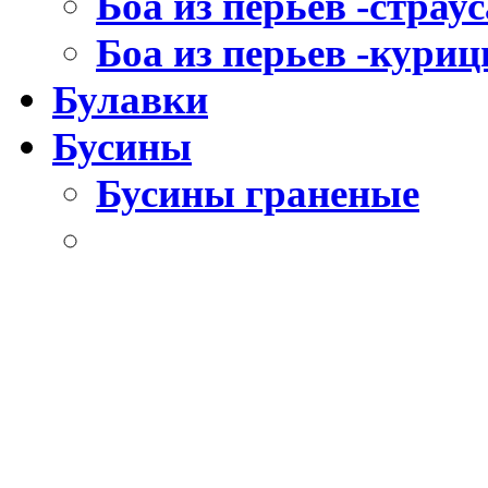
Боа из перьев -страус
Боа из перьев -кури
Булавки
Бусины
Бусины граненые