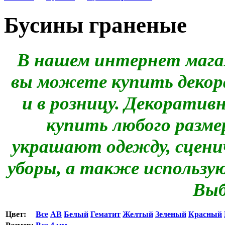
Бусины граненые
В нашем интернет мага
вы можете купить декор
и в розницу. Декоратив
купить любого разме
украшают одежду, сценич
уборы, а также использу
Выб
Цвет:
Все
AB
Белый
Гематит
Желтый
Зеленый
Красный