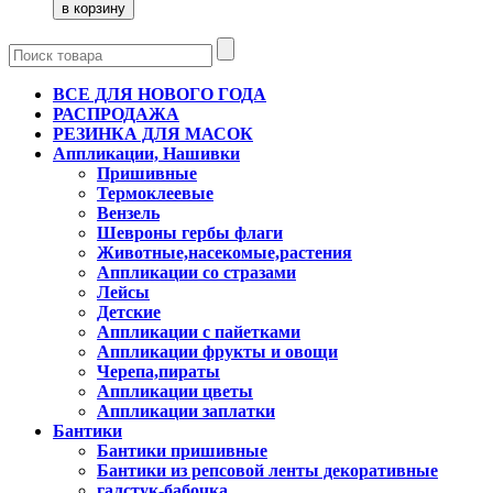
ВСЕ ДЛЯ НОВОГО ГОДА
РАСПРОДАЖА
РЕЗИНКА ДЛЯ МАСОК
Аппликации, Нашивки
Пришивные
Термоклеевые
Вензель
Шевроны гербы флаги
Животные,насекомые,растения
Аппликации со стразами
Лейсы
Детские
Аппликации с пайетками
Аппликации фрукты и овощи
Черепа,пираты
Аппликации цветы
Аппликации заплатки
Бантики
Бантики пришивные
Бантики из репсовой ленты декоративные
галстук-бабочка