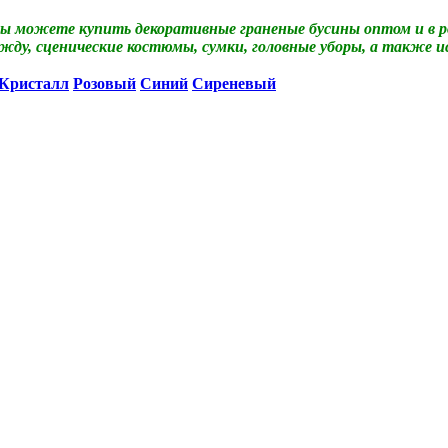
ы можете купить декоративные граненые бусины оптом и в р
ду, сценические костюмы, сумки, головные уборы, а также и
Кристалл
Розовый
Синий
Сиреневый