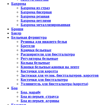
Бахрома
Бахрома из страз
Бахрома бисерная
Бахрома резаная
Бахрома петлями
Бахрома металлизированная
Броши
Бисер
Бельевая фурнитура
Резинка для нижнего белья
Бретели
Крючки бельевые
Расширители для бюстгальтера
Регуляторы бельевые
Кольца бельевые
Кнопки бельевые,кнопки на ленте
Косточки для корсета
Застежки для чулок, бюстгальтеров, корсетов
Косточки для бюстгальтера
Удлинитель для бюстгальтера (корсета)
Боа
Боа, марабу
Боа из перьев -страуса
Боа из перьев -курицы
Булавки