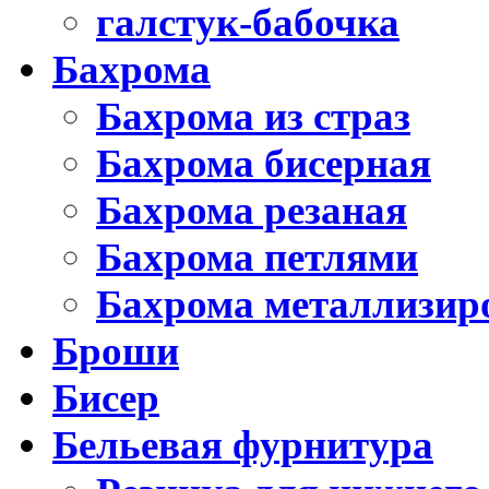
галстук-бабочка
Бахрома
Бахрома из страз
Бахрома бисерная
Бахрома резаная
Бахрома петлями
Бахрома металлизир
Броши
Бисер
Бельевая фурнитура