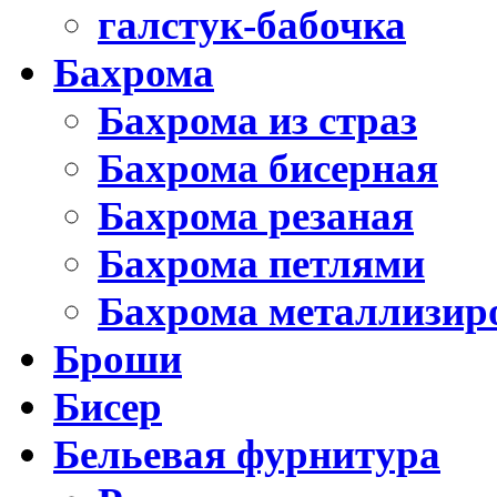
галстук-бабочка
Бахрома
Бахрома из страз
Бахрома бисерная
Бахрома резаная
Бахрома петлями
Бахрома металлизир
Броши
Бисер
Бельевая фурнитура