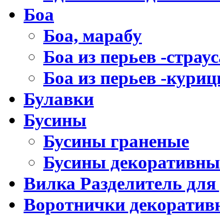
Боа
Боа, марабу
Боа из перьев -страус
Боа из перьев -кури
Булавки
Бусины
Бусины граненые
Бусины декоративны
Вилка Разделитель для
Воротнички декоратив