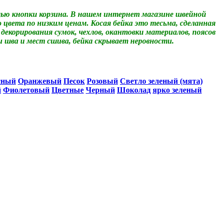
ю кнопки корзина.
В нашем интернет магазине швейной
цвета по низким ценам. Косая бейка это тесьма, сделанная
и декорирования сумок, чехлов, окантовки материалов, поясов
ки шва и мест сшива, бейка скрывает неровности.
сный
Оранжевый
Песок
Розовый
Светло зеленый (мята)
й
Фиолетовый
Цветные
Черный
Шоколад
ярко зеленый