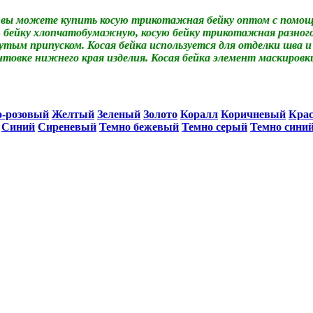
вы можете купить косую трикотажная бейку оптом с помощь
бейку хлопчатобумажную, косую бейку трикотажная разного 
гнутым припуском. Косая бейка используется для отделки шва 
антовке нижнего края изделия. Косая бейка элемент маскиров
о-розовый
Желтый
Зеленый
Золото
Коралл
Коричневый
Кра
Синий
Сиреневый
Темно бежевый
Темно серый
Темно сини