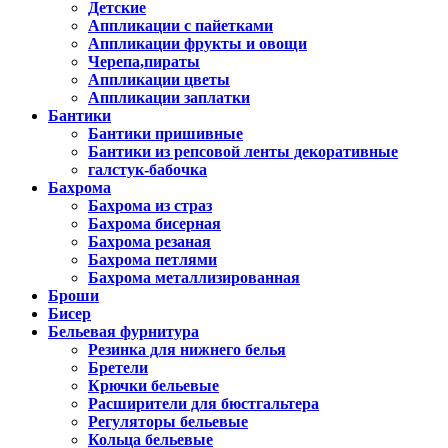
Детские
Аппликации с пайетками
Аппликации фрукты и овощи
Черепа,пираты
Аппликации цветы
Аппликации заплатки
Бантики
Бантики пришивные
Бантики из репсовой ленты декоративные
галстук-бабочка
Бахрома
Бахрома из страз
Бахрома бисерная
Бахрома резаная
Бахрома петлями
Бахрома металлизированная
Броши
Бисер
Бельевая фурнитура
Резинка для нижнего белья
Бретели
Крючки бельевые
Расширители для бюстгальтера
Регуляторы бельевые
Кольца бельевые