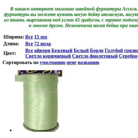
В нашем интернет магазине швейной фурнитуры Ассоль 
фурнитуры вы можете купить косую бейку атласную, косую 
из ткани, вырезанная под углом 45 градусов, с заранее подо
и многое другое. Незаменима косая бейка при ок
Ширина:
Все
15 мм
Длина:
Все
72 ярда
Все
айвори
Бежевый
Белый
Бордо
Голубой
грязн
Цвет:
Светло коричневый
Светло фиолетовый
Серебро
Сортировать по
умолчанию
цене
названию