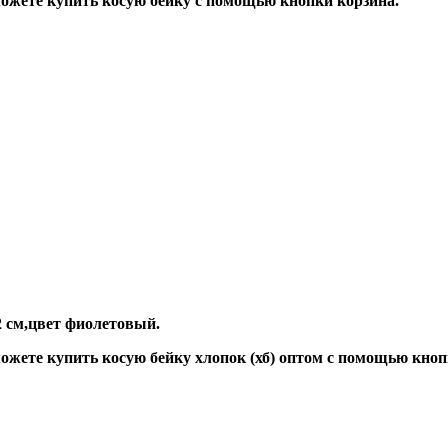
жете купить косую бейку с помощью кнопки корзина.
 2 см,цвет фиолетовый.
жете купить косую бейку хлопок (хб) оптом с помощью кноп