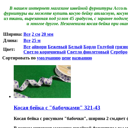
В нашем интернет магазине швейной фурнитуры Ассоль 
фурнитуры вы можете купить косую бейку атласную, косую 
из ткани, вырезанная под углом 45 градусов, с заранее подо
и многое другое. Незаменима косая бейка при ок
Ширина:
Все
2 см
20 мм
Длина:
Все
25 м
Все
айвори
Бежевый
Белый
Бордо
Голубой
грязн
Цвет:
Светло коричневый
Светло фиолетовый
Серебро
Сортировать по
умолчанию
цене
названию
Косая бейка с "бабочками" 321-43
Косая бейка с рисунком "бабочки", ширина 2 см,цвет