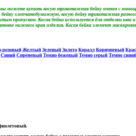
вы можете купить косую трикотажная бейку оптом с помощь
бейку хлопчатобумажную, косую бейку трикотажная разного 
гнутым припуском. Косая бейка используется для отделки шва 
антовке нижнего края изделия. Косая бейка элемент маскиров
о-розовый
Желтый
Зеленый
Золото
Коралл
Коричневый
Кра
Синий
Сиреневый
Темно бежевый
Темно серый
Темно сини
 фиолетовый.