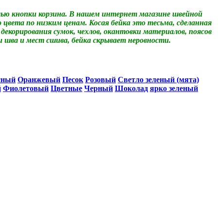
ю кнопки корзина.
В нашем интернет магазине швейной
цвета по низким ценам. Косая бейка это тесьма, сделанная
и декорирования сумок, чехлов, окантовки материалов, поясов
ки шва и мест сшива, бейка скрывает неровности.
сный
Оранжевый
Песок
Розовый
Светло зеленый (мята)
й
Фиолетовый
Цветные
Черный
Шоколад
ярко зеленый