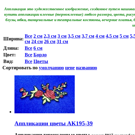
Аппликация это художественное изображение, созданное путем нашиван
купить аппликации клеевые (термоклеевые) любого размера, цвета, ри
блузы, юбки, танцевальные и театральные костюмы, вечерние платья,
и
Все
2 см
2,3 см
3 см
3,5 см
3,7 см
4 см
4,5 см
5 см
5,
Ширина:
см
24 см
26 см
31 см
Длина:
Все
6 см
Цвет:
Все
Бордо
Вид:
Все
Цветы
Сортировать по
умолчанию
цене
названию
Аппликации цветы AK195-39
Аппликации термоклеевые цветы