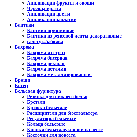
Аппликации фрукты и овощи
Черепа,пираты
Аппликации цветы
Аппликации заплатки
Бантики
Бантики пришивные
Бантики из репсовой ленты декоративные
галстук-бабочка
Бахрома
Бахрома из страз
Бахрома бисерная
Бахрома резаная
Бахрома петлями
Бахрома металлизированная
Броши
Бисер
Бельевая фурнитура
Резинка для нижнего белья
Бретели
Крючки бельевые
Расширители для бюстгальтера
Регуляторы бельевые
Кольца бельевые
Кнопки бельевые,кнопки на ленте
Косточки для корсета