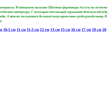
о материала. В интернет магазине Швейная фурнитура Ассоль вы можете
 предметов интерьера. С помощью аппликаций украшают детскую одежду,
жды. А также пользуются большой популярностью среди рукодельниц. В
у.
см
10,5 см
11 см
11,5 см
12 см
13 см
15 см
16 см
17 см
19 см
20