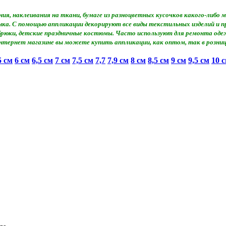
ия, наклеивания на ткани, бумаге из разноцветных кусочков какого-либ
сунка. С помощью аппликации декорируют все виды текстильных изделий и
 брюки, детские праздничные костюмы. Часто используют для ремонта оде
нтернет магазине вы можете купить аппликации, как оптом, так в розниц
5 см
6 см
6,5 cм
7 см
7,5 см
7,7
7,9 см
8 см
8,5 см
9 см
9,5 см
10 