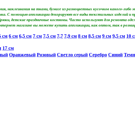
ия, наклеивания на ткани, бумаге из разноцветных кусочков какого-либ
сунка. С помощью аппликации декорируют все виды текстильных изделий и
 брюки, детские праздничные костюмы. Часто используют для ремонта оде
нтернет магазине вы можете купить аппликации, как оптом, так в розниц
5 см
6 см
6,5 cм
7 см
7,5 см
7,7
7,9 см
8 см
8,5 см
9 см
9,5 см
10 
м
17 см
ный
Оранжевый
Розовый
Светло серый
Серебро
Синий
Темн