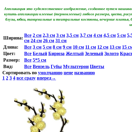
Аппликация это художественное изображение, созданное путем нашиван
купить аппликации клеевые (термоклеевые) любого размера, цвета, ри
блузы, юбки, танцевальные и театральные костюмы, вечерние платья,
и
Все
2 см
2,3 см
3 см
3,5 см
3,7 см
4 см
4,5 см
5 см
5,
Ширина:
см
24 см
26 см
31 см
Длина:
Все
3 см
5 см
8 см
9 см
10 см
11 см
12 см
13 см
15 с
Цвет:
Все
Белый
Бирюза
Желтый
Зеленый
Золото
Крас
Размер:
Все
5*5 см
Вид:
Все
Вензель
Губы
Мультгерои
Цветы
Сортировать по
умолчанию
цене
названию
1
2
3
4
все сразу
вперед→