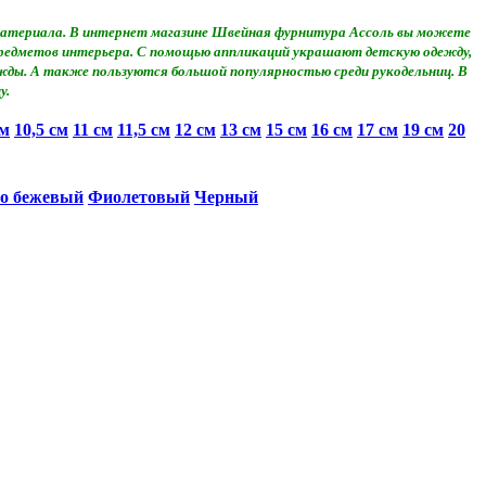
о материала. В интернет магазине Швейная фурнитура Ассоль вы можете
 предметов интерьера. С помощью аппликаций украшают детскую одежду,
жды. А также пользуются большой популярностью среди рукодельниц. В
у.
см
10,5 см
11 см
11,5 см
12 см
13 см
15 см
16 см
17 см
19 см
20
о бежевый
Фиолетовый
Черный