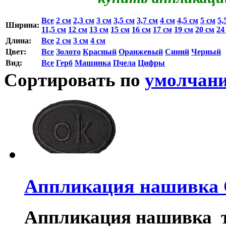
Все
2 см
2,3 см
3 см
3,5 см
3,7 см
4 см
4,5 см
5 см
5,
Ширина:
11,5 см
12 см
13 см
15 см
16 см
17 см
19 см
20 см
24
Длина:
Все
2 см
3 см
4 см
Цвет:
Все
Золото
Красный
Оранжевый
Синий
Черный
Вид:
Все
Герб
Машинка
Пчела
Цифры
Сортировать по
умолчан
Аппликация нашивка 
Аппликация нашивка т