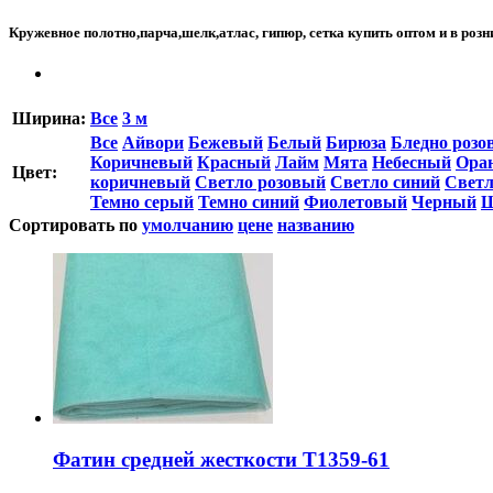
Кружевное полотно,парча,шелк,атлас, гипюр, сетка купить оптом и в роз
Ширина:
Все
3 м
Все
Айвори
Бежевый
Белый
Бирюза
Бледно розо
Коричневый
Красный
Лайм
Мята
Небесный
Ора
Цвет:
коричневый
Светло розовый
Светло синий
Светл
Темно серый
Темно синий
Фиолетовый
Черный
Ш
Сортировать по
умолчанию
цене
названию
Фатин средней жесткости T1359-61