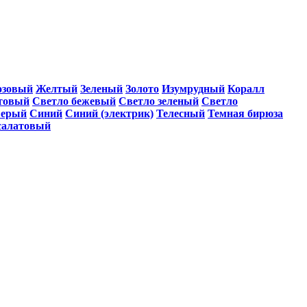
озовый
Желтый
Зеленый
Золото
Изумрудный
Коралл
товый
Светло бежевый
Светло зеленый
Светло
ерый
Синий
Синий (электрик)
Телесный
Темная бирюза
салатовый