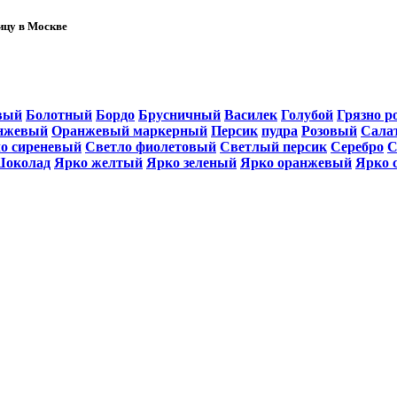
ницу в Москве
вый
Болотный
Бордо
Брусничный
Василек
Голубой
Грязно р
нжевый
Оранжевый маркерный
Персик
пудра
Розовый
Сала
о сиреневый
Светло фиолетовый
Светлый персик
Серебро
С
околад
Ярко желтый
Ярко зеленый
Ярко оранжевый
Ярко 