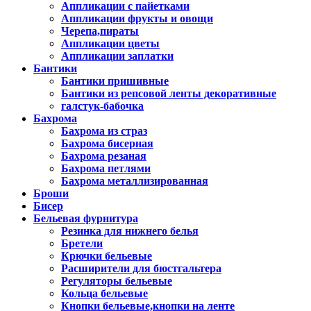
Аппликации с пайетками
Аппликации фрукты и овощи
Черепа,пираты
Аппликации цветы
Аппликации заплатки
Бантики
Бантики пришивные
Бантики из репсовой ленты декоративные
галстук-бабочка
Бахрома
Бахрома из страз
Бахрома бисерная
Бахрома резаная
Бахрома петлями
Бахрома металлизированная
Броши
Бисер
Бельевая фурнитура
Резинка для нижнего белья
Бретели
Крючки бельевые
Расширители для бюстгальтера
Регуляторы бельевые
Кольца бельевые
Кнопки бельевые,кнопки на ленте