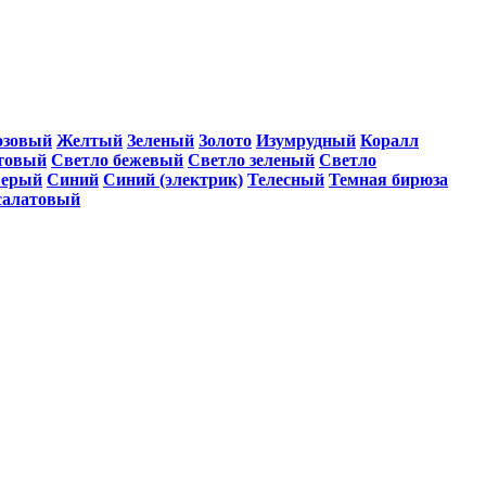
озовый
Желтый
Зеленый
Золото
Изумрудный
Коралл
товый
Светло бежевый
Светло зеленый
Светло
ерый
Синий
Синий (электрик)
Телесный
Темная бирюза
салатовый