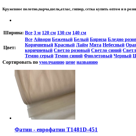
Кружевное полотно,парча,шелк,атлас, гипюр, сетка купить оптом и в роз
Ширина:
Все
3 м
120 см
130 см
140 см
Все
Айвори
Бежевый
Белый
Бирюза
Бледно розо
Коричневый
Красный
Лайм
Мята
Небесный
Ора
Цвет:
коричневый
Светло розовый
Светло синий
Светл
Темно серый
Темно синий
Фиолетовый
Черный
Ш
Сортировать по
умолчанию
цене
названию
Фатин - еврофатин T1481D-451