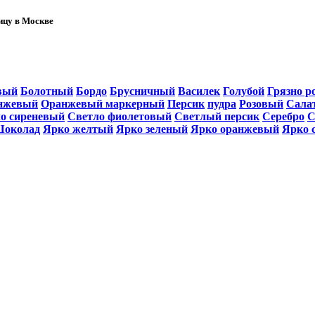
ницу в Москве
вый
Болотный
Бордо
Брусничный
Василек
Голубой
Грязно р
нжевый
Оранжевый маркерный
Персик
пудра
Розовый
Сала
о сиреневый
Светло фиолетовый
Светлый персик
Серебро
С
околад
Ярко желтый
Ярко зеленый
Ярко оранжевый
Ярко 