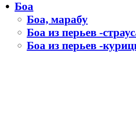
Боа
Боа, марабу
Боа из перьев -страус
Боа из перьев -кури