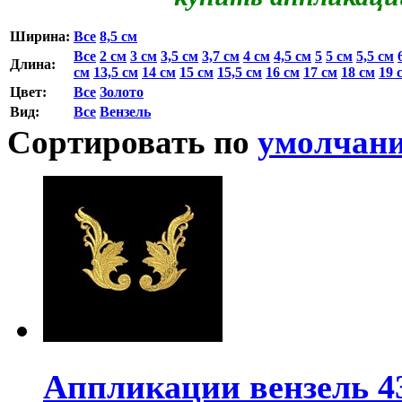
Ширина:
Все
8,5 см
Все
2 см
3 см
3,5 см
3,7 см
4 см
4,5 см
5
5 см
5,5 см
Длина:
см
13,5 см
14 см
15 см
15,5 см
16 см
17 см
18 см
19 
Цвет:
Все
Золото
Вид:
Все
Вензель
Сортировать по
умолчан
Аппликации вензель 4