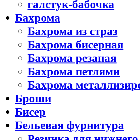
галстук-бабочка
Бахрома
Бахрома из страз
Бахрома бисерная
Бахрома резаная
Бахрома петлями
Бахрома металлизир
Броши
Бисер
Бельевая фурнитура
Резинка для нижнего