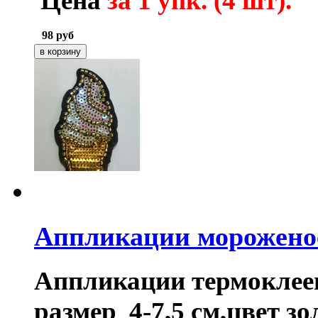
Цена
за 1 упк. (4 шт).
98
руб
Аппликации морожено
Аппликации термоклее
размер 4-7,5 см,цвет зо