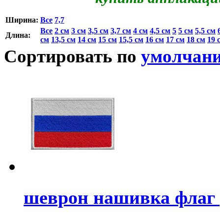
Ширина:
Все
7,7
Все
2 см
3 см
3,5 см
3,7 см
4 см
4,5 см
5
5 см
5,5 см
Длина:
см
13,5 см
14 см
15 см
15,5 см
16 см
17 см
18 см
19 
Сортировать по
умолчан
шеврон нашивка флаг 