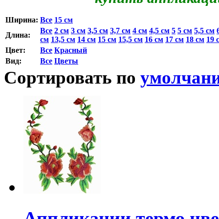
Ширина:
Все
15 см
Все
2 см
3 см
3,5 см
3,7 см
4 см
4,5 см
5
5 см
5,5 см
Длина:
см
13,5 см
14 см
15 см
15,5 см
16 см
17 см
18 см
19 
Цвет:
Все
Красный
Вид:
Все
Цветы
Сортировать по
умолчан
Аппликации термо цве