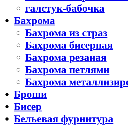
галстук-бабочка
Бахрома
Бахрома из страз
Бахрома бисерная
Бахрома резаная
Бахрома петлями
Бахрома металлизир
Броши
Бисер
Бельевая фурнитура