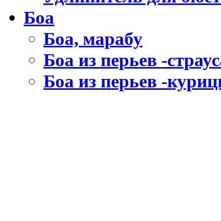
Боа
Боа, марабу
Боа из перьев -страус
Боа из перьев -кури