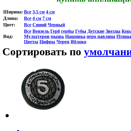
Ширина:
Все
3,5 см
4 см
Длина:
Все
4 см
7 см
Цвет:
Все
Синий
Черный
Все
Вензель
Герб
гербы
Губы
Детские
Звезды
Кор
Вид:
Мультгерои
мышь
Нашивка
перо павлина
Птиц
Цветы
Цифры
Череп
Яблоко
Сортировать по
умолчан