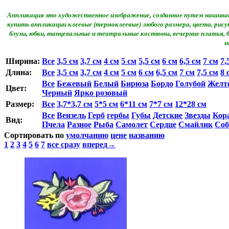
Аппликация это художественное изображение, созданное путем нашиван
купить аппликации клеевые (термоклеевые) любого размера, цвета, ри
блузы, юбки, танцевальные и театральные костюмы, вечерние платья,
и
Ширина:
Все
3,5 см
3,7 см
4 см
5 см
5,5 см
6 см
6,5 cм
7 см
7,
Длина:
Все
3,5 см
3,7 см
4 см
5 см
6 см
6,5 см
7 см
7,5 см
8 
Все
Бежевый
Белый
Бирюза
Бордо
Голубой
Желт
Цвет:
Черный
Ярко розовый
Размер:
Все
3,7*3,7 см
5*5 см
6*11 см
7*7 см
12*28 см
Все
Вензель
Герб
гербы
Губы
Детские
Звезды
Кор
Вид:
Пчела
Разное
Рыба
Самолет
Сердце
Смайлик
Соб
Сортировать по
умолчанию
цене
названию
1
2
3
4
5
6
7
все сразу
вперед→