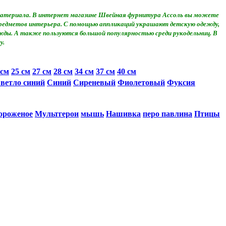
о материала. В интернет магазине Швейная фурнитура Ассоль вы можете
 предметов интерьера. С помощью аппликаций украшают детскую одежду,
жды. А также пользуются большой популярностью среди рукодельниц. В
у.
 см
25 см
27 см
28 см
34 см
37 см
40 см
ветло синий
Синий
Сиреневый
Фиолетовый
Фуксия
ороженое
Мультгерои
мышь
Нашивка
перо павлина
Птицы