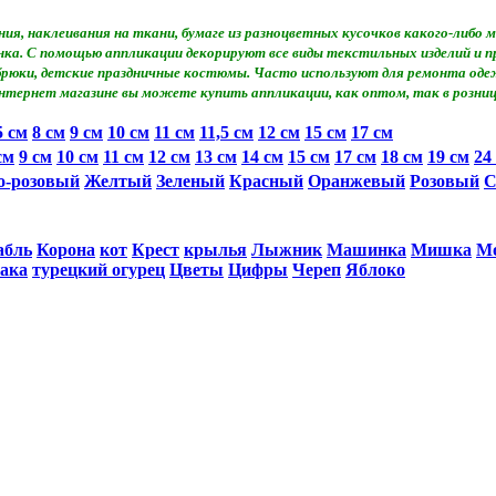
ия, наклеивания на ткани, бумаге из разноцветных кусочков какого-либ
сунка. С помощью аппликации декорируют все виды текстильных изделий и
 брюки, детские праздничные костюмы. Часто используют для ремонта оде
нтернет магазине вы можете купить аппликации, как оптом, так в розниц
5 см
8 см
9 см
10 см
11 см
11,5 см
12 см
15 см
17 см
см
9 см
10 см
11 см
12 см
13 см
14 см
15 см
17 см
18 см
19 см
24
о-розовый
Желтый
Зеленый
Красный
Оранжевый
Розовый
С
абль
Корона
кот
Крест
крылья
Лыжник
Машинка
Мишка
М
ака
турецкий огурец
Цветы
Цифры
Череп
Яблоко