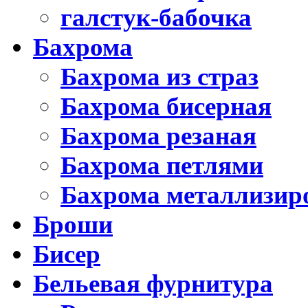
галстук-бабочка
Бахрома
Бахрома из страз
Бахрома бисерная
Бахрома резаная
Бахрома петлями
Бахрома металлизир
Броши
Бисер
Бельевая фурнитура