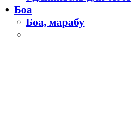
Боа
Боа, марабу