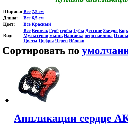
Ширина:
Все
7,5 см
Длина:
Все
6,5 см
Цвет:
Все
Красный
Все
Вензель
Герб
гербы
Губы
Детские
Звезды
Кор
Вид:
Мультгерои
мышь
Нашивка
перо павлина
Птиц
Цветы
Цифры
Череп
Яблоко
Сортировать по
умолчан
Аппликации сердце AK