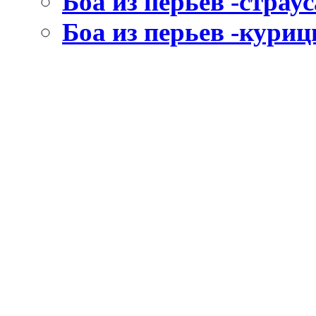
Боа из перьев -страус
Боа из перьев -кури