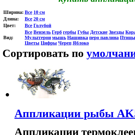
Ширина:
Все
10 см
Длина:
Все
20 см
Цвет:
Все
Голубой
Все
Вензель
Герб
гербы
Губы
Детские
Звезды
Кор
Вид:
Мультгерои
мышь
Нашивка
перо павлина
Птиц
Цветы
Цифры
Череп
Яблоко
Сортировать по
умолчан
Аппликации рыбы AK
Аппликации термоклеев