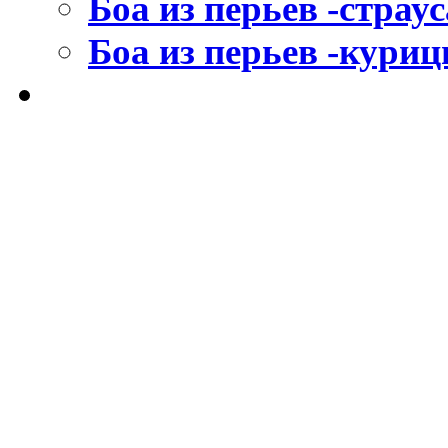
Боа из перьев -страус
Боа из перьев -кури