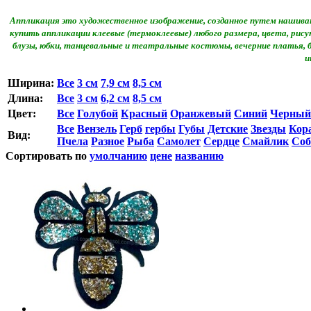
Аппликация это художественное изображение, созданное путем нашиван
купить аппликации клеевые (термоклеевые) любого размера, цвета, ри
блузы, юбки, танцевальные и театральные костюмы, вечерние платья,
и
Ширина:
Все
3 см
7,9 см
8,5 см
Длина:
Все
3 см
6,2 см
8,5 см
Цвет:
Все
Голубой
Красный
Оранжевый
Синий
Черный
Все
Вензель
Герб
гербы
Губы
Детские
Звезды
Кор
Вид:
Пчела
Разное
Рыба
Самолет
Сердце
Смайлик
Соб
Сортировать по
умолчанию
цене
названию