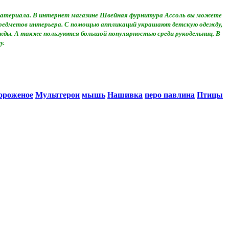
о материала. В интернет магазине Швейная фурнитура Ассоль вы можете
 предметов интерьера. С помощью аппликаций украшают детскую одежду,
жды. А также пользуются большой популярностью среди рукодельниц. В
у.
ороженое
Мультгерои
мышь
Нашивка
перо павлина
Птицы