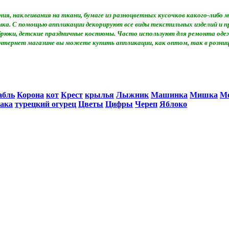
ия, наклеивания на ткани, бумаге из разноцветных кусочков какого-либ
сунка. С помощью аппликации декорируют все виды текстильных изделий и
 брюки, детские праздничные костюмы. Часто используют для ремонта оде
нтернет магазине вы можете купить аппликации, как оптом, так в розниц
абль
Корона
кот
Крест
крылья
Лыжник
Машинка
Мишка
М
ака
турецкий огурец
Цветы
Цифры
Череп
Яблоко