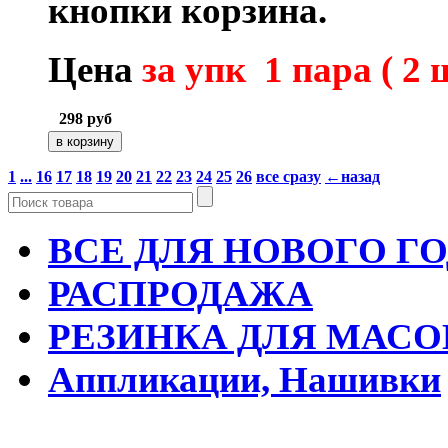
кнопки
корзина.
Цена
за упк 1 пара ( 2 
298
руб
1
...
16
17
18
19
20
21
22
23
24
25
26
все сразу
←назад
ВСЕ ДЛЯ НОВОГО Г
РАСПРОДАЖА
РЕЗИНКА ДЛЯ МАСО
Аппликации, Нашивки