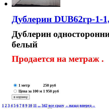
Дублерин DUB62гр-1-1
Дублерин односторонний
белый
Продается на метраж .
1 метр
250
руб
Цена за 100 м
1 950
руб
1
2
3
4
5
6
7
8
9
10
11
...
342
все сразу
←назад
вперед→